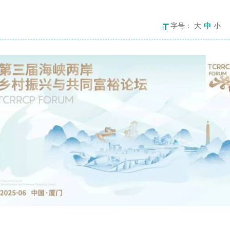
字号：
大
中
小