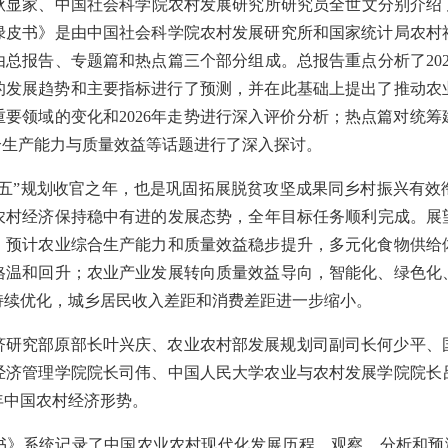
显家、中国社会科学院农村发展研究所研究员全世文分别介绍了《农
绿皮书》是由中国社会科学院农村发展研究所和国家统计局农村
总报告、专题篇和热点篇三个部分组成。总报告重点分析了20
年的发展趋势和主要指标进行了预测，并在此基础上提出了推动
济重要领域的变化和2026年走势进行深入评价分析；热点篇对统
合生产能力与质量效益等话题进行了深入探讨。
十四五”规划收官之年，也是巩固拓展脱贫攻坚成果同乡村振兴有
村经济保持稳中有进的发展态势，全年目标任务顺利完成。展望
。预计农业综合生产能力和质量效益稳步提升，多元化食物供给
格温和回升；农业产业发展转向质量效益导向，智能化、绿色化
持续优化，城乡居民收入差距和消费差距进一步缩小。
济研究部原部长叶兴庆、农业农村部发展规划司副司长何少平、
经济管理学院院长司伟、中国人民大学农业与农村发展学院院长
6年中国农村经济形势。
》系统记录了中国农业农村现代化发展历程，观察、分析和预测