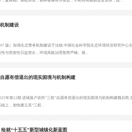
，夏粮稳产基础夯实；春耕春播有序推进，早稻育秧栽插进度加快，政...
机制建设
日 第 07 版）加强生态警务机制建设于法稳 中国社会科学院生态环境经济研究
性与突发性日益突出，环境风险治理形势严峻。推...
”自愿有偿退出的现实困境与机制构建
25年第12期 进城落户农民“三权”自愿有偿退出的现实困境与机制构建魏后凯
上，加快建立其“三权...
 绘就“十五五”新型城镇化新蓝图